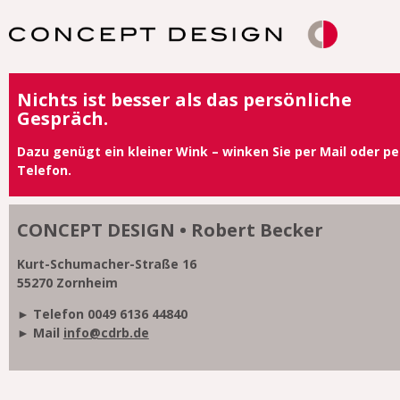
Nichts ist besser als das persönliche
Gespräch.
Dazu genügt ein kleiner Wink – winken Sie per Mail oder pe
Telefon.
CONCEPT DESIGN • Robert Becker
Kurt-Schumacher-Straße 16
55270 Zornheim
► Telefon 0049 6136 44840
► Mail
info@cdrb.de